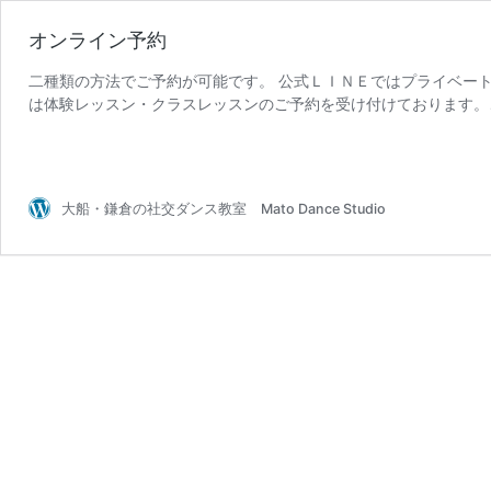
オンライン予約
二種類の方法でご予約が可能です。 公式ＬＩＮＥではプライベート
は体験レッスン・クラスレッスンのご予約を受け付けております。
オ
メッセージのやり取り不要 …
続きを読む
ン
ラ
イ
大船・鎌倉の社交ダンス教室 Mato Dance Studio
ン
予
約