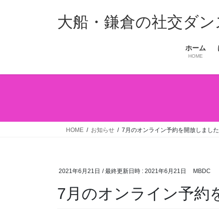
コ
ナ
ン
ビ
大船・鎌倉の社交ダンス教室 
テ
ゲ
ン
ー
ホーム
ツ
シ
HOME
へ
ョ
ス
ン
キ
に
ッ
移
プ
動
HOME
お知らせ
7月のオンライン予約を開放しまし
2021年6月21日
/ 最終更新日時 :
2021年6月21日
MBDC
7月のオンライン予約